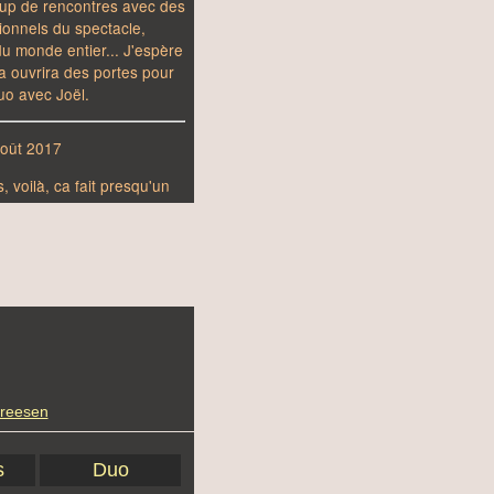
reesen
s
Duo