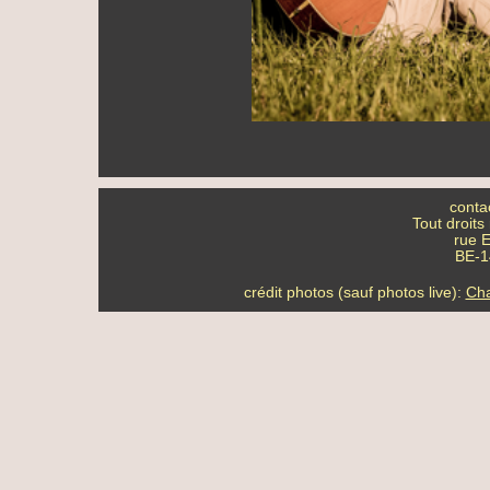
conta
Tout droits
rue E
BE-14
crédit photos (sauf photos live):
Cha