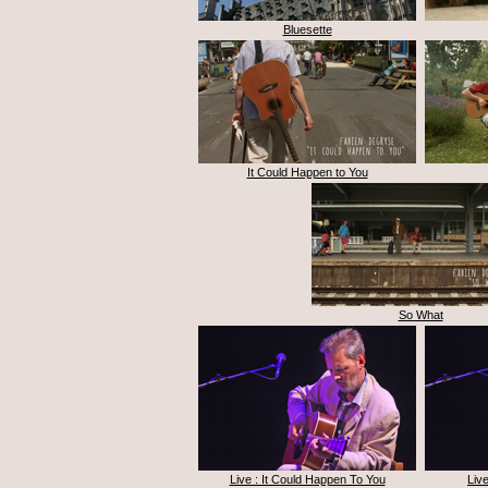
Bluesette
It Could Happen to You
So What
Live : It Could Happen To You
Liv