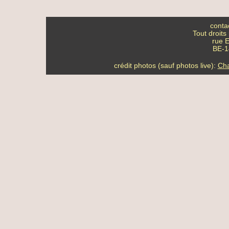
conta
Tout droits
rue E
BE-14
crédit photos (sauf photos live):
Cha