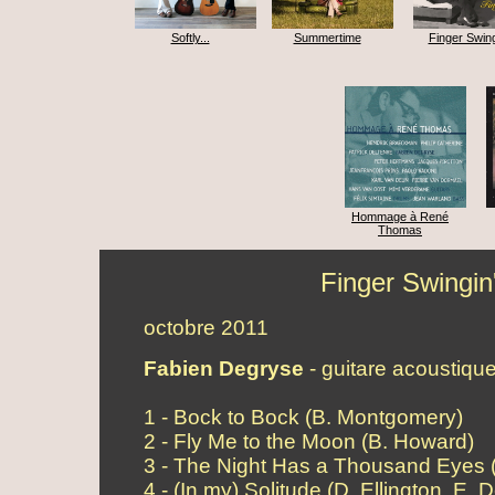
Softly...
Summertime
Finger Swing
Hommage à René
Thomas
Finger Swingin
octobre 2011
Fabien Degryse
- guitare acoustiqu
1 - Bock to Bock (B. Montgomery)
2 - Fly Me to the Moon (B. Howard)
3 - The Night Has a Thousand Eyes (J
4 - (In my) Solitude (D. Ellington, E. 